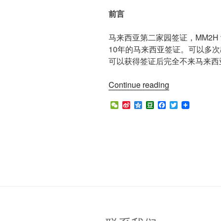
前言
马来西亚第二家园签证，MM2H 
10年的马来西亚签证。可以多
可以获得签证后完全不来马来西
“第
Continue reading
二
W
S
Q
D
F
T
家
e
i
z
o
a
w
园
C
n
o
u
c
i
h
a
n
b
e
t
关
a
W
e
a
b
t
于
t
e
n
o
e
i
o
r
15
b
k
万/30
o
万
马
币
冻