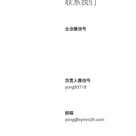
联系我们
结
金
如
何
企业微信号
解
冻”
负责人微信号
yong93718
邮箱
yong@cymm2h.com