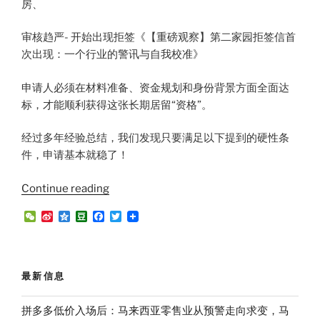
房、
审核趋严- 开始出现拒签《【重磅观察】第二家园拒签信首
次出现：一个行业的警讯与自我校准》
申请人必须在材料准备、资金规划和身份背景方面全面达
标，才能顺利获得这张长期居留“资格”。
经过多年经验总结，我们发现只要满足以下提到的硬性条
件，申请基本就稳了！
“满
Continue reading
足
W
S
Q
D
F
T
这
e
i
z
o
a
w
C
n
o
u
c
i
三
h
a
n
b
e
t
个
a
W
e
a
b
t
t
e
n
o
e
条
最新信息
i
o
r
件，
b
k
o
第
拼多多低价入场后：马来西亚零售业从预警走向求变，马