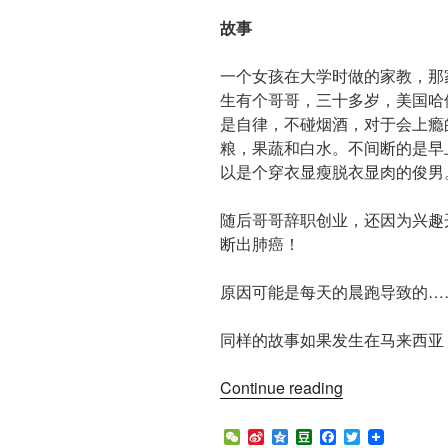
故事
一个女孩在大学时做的家教，那
生有个哥哥，三十多岁，美国哈
是自律，不碰烟酒，对于会上瘾
粮，果蔬和白水。不间断的是早
以是个穿衣显瘦脱衣显肉的俊男
随后哥哥辞职创业，还因为兴趣
断出肺癌！
原因可能是每天的晨跑导致的…
同样的故事如果发生在马来西亚
“生
Continue reading
长
环
W
S
Q
D
F
T