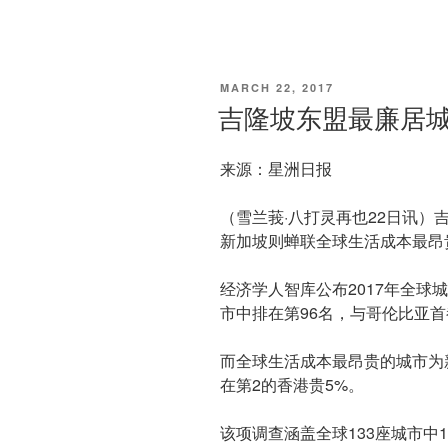
e
i
z
o
a
w
境
C
n
o
u
c
i
对
h
a
n
b
e
t
a
W
e
a
b
t
大
t
e
n
o
e
人
i
o
r
POSTED
MARCH 22, 2017
b
k
ON
小
吉隆坡东盟最廉居城
o
孩
都
来源：星洲日报
很
重
（雪兰莪·八打灵再也22日讯
要”
新加坡则蝉联全球生活成本最昂
经济学人智库公布2017年全球
市中排在第96名，与哥伦比亚
而全球生活成本最昂贵的城市为
在第2的香港贵5%。
该项调查涵盖全球133座城市中