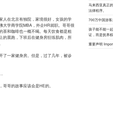
马来西亚真正
法律程序。
家人在北京有独院，家境很好，女孩的学
700万中国游
佛大学商学院MBA，外企HR就职。哥哥很
孩子能不能一
的茶和咖啡也一概不喝。每天饮食都是粗
证，而是抚养
上的晨跑，下班后在健身房狂练肌肉，所
。
重要声明 Importa
开了一家健身房。但是，过了几年，被诊
…
，哥哥的故事应该会是HE的。