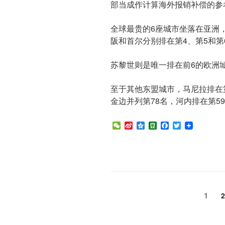
部当成作计算海外报销补偿的参
全球最贵的6座城市坐落在亚洲
阪和首尔分别排在第4、第5和第
苏黎世则是唯一排在前6的欧洲
至于其他东盟城市，马尼拉排在第
金边并列第78名，河内排在第5
W
S
Q
D
F
T
e
i
z
o
a
w
C
n
o
u
c
i
h
a
n
b
e
t
a
W
e
a
b
t
t
e
n
o
e
i
o
r
b
k
o
Posts
Page
1
P
2
pagination