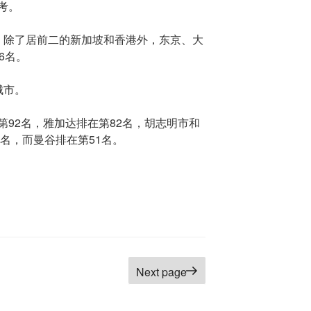
考。
，除了居前二的新加坡和香港外，东京、大
6名。
城市。
92名，雅加达排在第82名，胡志明市和
9名，而曼谷排在第51名。
age
Next page