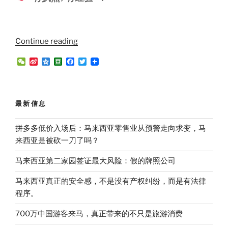
“第
Continue reading
二
W
S
Q
D
F
T
家
e
i
z
o
a
w
C
n
o
u
c
i
园
h
a
n
b
e
t
签
a
W
e
a
b
t
t
e
n
o
e
证
最新信息
i
o
r
｜
b
k
o
为
拼多多低价入场后：马来西亚零售业从预警走向求变，马
什
来西亚是被砍一刀了吗？
么
马来西亚第二家园签证最大风险：假的牌照公司
你
必
马来西亚真正的安全感，不是没有产权纠纷，而是有法律
须
程序。
通
过
700万中国游客来马，真正带来的不只是旅游消费
代