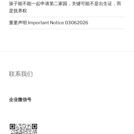
孩子能不能一起申请第二家园，关键可能不是出生证，而
办
是抚养权
公
司
重要声明 Important Notice 03062026
申
请？
申
请
人
必
读
联系我们
的
真
相！”
企业微信号