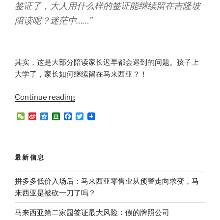
签证了，大人用什么样的签证能继续留在吉隆坡
子
读
陪读呢？迷茫中……”
大
学，
需
其实，这是大部分陪读家长迟早都会遇到的问题。孩子上
要
大学了，家长如何继续留在马来西亚？！
取
消
“2025
Continue reading
签
年
证
W
S
Q
D
F
T
如
e
i
z
o
a
w
吗？”
C
n
o
u
c
i
何
h
a
n
b
e
t
选
a
W
e
a
b
t
t
e
n
o
e
择？
最新信息
i
o
r
陪
b
k
o
读
拼多多低价入场后：马来西亚零售业从预警走向求变，马
签
来西亚是被砍一刀了吗？
证
马来西亚第二家园签证最大风险：假的牌照公司
vs