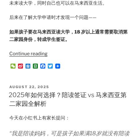
未来读大学，同时自己也可以在马来西亚生活。
后来在了解大学申请时才发现一个问题——
如果孩子要在马来西亚读大学，18 岁以上通常需要取消第
二家园身份，转成学生签证。
“第
Continue reading
二
W
S
Q
D
F
T
家
e
i
z
o
a
w
C
n
o
u
c
i
园
h
a
n
b
e
t
的
a
W
e
a
b
t
POSTED
AUGUST 22, 2025
t
e
n
o
e
一
ON
2025年如何选择？陪读签证 vs 马来西亚第
i
o
r
个
b
k
二家园全解析
o
常
见
今天在小红书上有家长提问：
误
区：
“我是陪读妈妈，可是孩子如果满18岁就没有陪读
孩