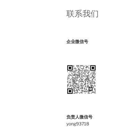
么
你
联系我们
必
须
通
过
企业微信号
代
办
公
司
申
请？
申
请
人
必
负责人微信号
读
yong93718
的
真