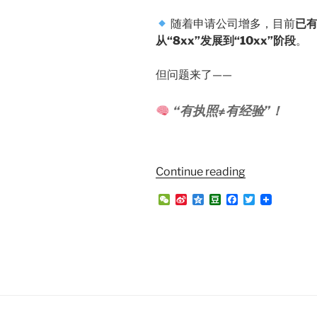
随着申请公司增多，目前
已有
从“8xx”发展到“10xx”阶段
。
但问题来了——
“有执照≠有经验”！
“第
Continue reading
二
W
S
Q
D
F
T
家
e
i
z
o
a
w
园
C
n
o
u
c
i
h
a
n
b
e
t
签
a
W
e
a
b
t
证
t
e
n
o
e
i
o
r
｜
b
k
为
o
什