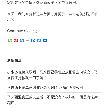
家园签证的申请人数及新政策下的申请数据。
今天，我们来分析这些数据，并提供一些申请类别选择的
思路。
“2024
Continue reading
最
W
S
Q
D
F
T
新
e
i
z
o
a
w
C
n
o
u
c
i
MM2H
h
a
n
b
e
t
申
a
W
e
a
b
t
t
e
n
o
e
请
最新信息
i
o
r
数
b
k
o
据
拼多多低价入场后：马来西亚零售业从预警走向求变，马
揭
来西亚是被砍一刀了吗？
晓：
马来西亚第二家园签证最大风险：假的牌照公司
白
银
马来西亚真正的安全感，不是没有产权纠纷，而是有法律
类
程序。
别