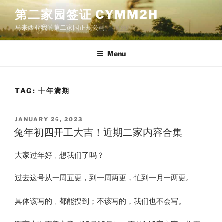
Skip
第二家园签证 CYMM2H
to
马来西亚我的第二家园正规公司
content
Menu
TAG:
十年满期
POSTED
JANUARY 26, 2023
ON
兔年初四开工大吉！近期二家内容合集
大家过年好，想我们了吗？
过去这号从一周五更，到一周两更，忙到一月一两更。
具体该写的，都能搜到；不该写的，我们也不会写。