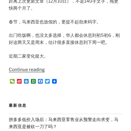
距离上次更新文章（12月10日），不是140字文字，拖更
快两个月了。
春节，马来西亚也放假的，更提不起劲来码字。
出门吃饭啊，也没太多选择，华人都会休息到初5初6，刚
好这两天又是周末，估计很多直接休息到下周一吧。
近期二家变化挺大。
“兔
Continue reading
年
W
S
Q
D
F
T
初
e
i
z
o
a
w
C
n
o
u
c
i
四
h
a
n
b
e
t
开
a
W
e
a
b
t
t
e
n
o
e
工
最新信息
i
o
r
大
b
k
o
吉！
拼多多低价入场后：马来西亚零售业从预警走向求变，马
近
来西亚是被砍一刀了吗？