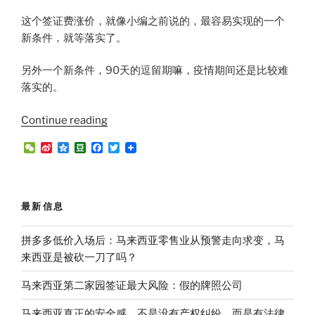
这个签证费涨价，就像小编之前说的，最容易实现的一个
新条件，就等落实了。
另外一个新条件，90天的逗留期嘛，疫情期间还是比较难
落实的。
“西
Continue reading
马
W
S
Q
D
F
T
第
e
i
z
o
a
w
C
n
o
u
c
i
二
h
a
n
b
e
t
家
a
W
e
a
b
t
t
e
n
o
e
园
最新信息
i
o
r
签
b
k
o
证
拼多多低价入场后：马来西亚零售业从预警走向求变，马
的
来西亚是被砍一刀了吗？
韩
马来西亚第二家园签证最大风险：假的牌照公司
沙
射
马来西亚真正的安全感，不是没有产权纠纷，而是有法律