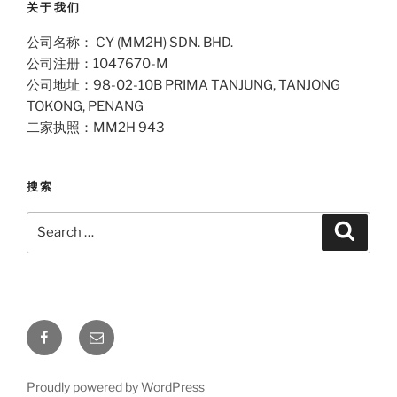
关于我们
公司名称： CY (MM2H) SDN. BHD.
公司注册：1047670-M
公司地址：98-02-10B PRIMA TANJUNG, TANJONG
TOKONG, PENANG
二家执照：MM2H 943
搜索
Search
Search
for:
Facebook
Email
Proudly powered by WordPress