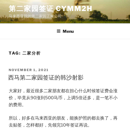
Skip
第二家园签证 CYMM2H
to
马来西亚我的第二家园正规公司
content
Menu
TAG:
二家分析
POSTED
NOVEMBER 1, 2021
ON
西马第二家园签证的韩沙射影
大家好，最近很多二家朋友都在担心什么时候签证费会涨
价，毕竟从90涨到500马币，上调5倍还多，是一笔不小
的费用。
所以，好多在马来西亚的朋友，能换护照的都去换了，再
去贴签，怎样都好，先领完10年签证再说。