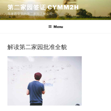
Skip
第二家园签证 CYMM2H
to
马来西亚我的第二家园正规公司
content
Menu
解读第二家园批准全貌