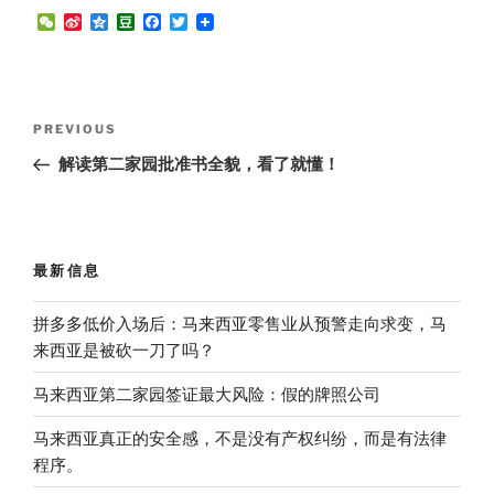
W
S
Q
D
F
T
e
i
z
o
a
w
C
n
o
u
c
i
h
a
n
b
e
t
a
W
e
a
b
t
t
e
n
o
e
Post
i
o
r
Previous
PREVIOUS
b
k
navigation
Post
o
解读第二家园批准书全貌，看了就懂！
最新信息
拼多多低价入场后：马来西亚零售业从预警走向求变，马
来西亚是被砍一刀了吗？
马来西亚第二家园签证最大风险：假的牌照公司
马来西亚真正的安全感，不是没有产权纠纷，而是有法律
程序。