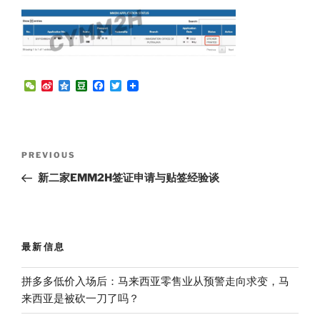
W
S
Q
D
F
T
e
i
z
o
a
w
C
n
o
u
c
i
h
a
n
b
e
t
a
W
e
a
b
t
t
e
n
o
e
Post
i
o
r
Previous
PREVIOUS
b
k
navigation
Post
o
新二家EMM2H签证申请与贴签经验谈
最新信息
拼多多低价入场后：马来西亚零售业从预警走向求变，马
来西亚是被砍一刀了吗？