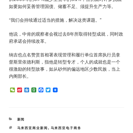
如要如何妥善管理国债、储蓄不足、须提升生产力等。
“我们会持续通过适当的措施，解决这类课题。”
他说，中肯的观察者会视过去8年所取得转型成就，同时政
府承诺会持续改革。
纳吉也点名赞赏首相署表现管理和履行单位首席执行员拿
督斯里依德利斯，指他是转型专才，个人的成就也是一个
很激励的转型故事，如从砂州的偏远地区少数民族，当上
内阁部长。
W
S
Q
D
F
T
e
i
z
o
a
w
C
n
o
u
c
i
h
a
n
b
e
t
a
W
e
a
b
t
t
e
n
o
e
i
o
r
CATEGORIES
新闻
b
k
o
TAGS
马来西亚商业新闻
,
马来西亚电子商务