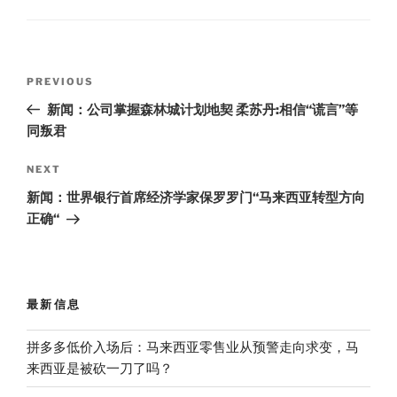
Post
Previous
PREVIOUS
navigation
Post
新闻：公司掌握森林城计划地契 柔苏丹:相信“谎言”等
同叛君
Next
NEXT
Post
新闻：世界银行首席经济学家保罗罗门“马来西亚转型方向
正确“
最新信息
拼多多低价入场后：马来西亚零售业从预警走向求变，马
来西亚是被砍一刀了吗？