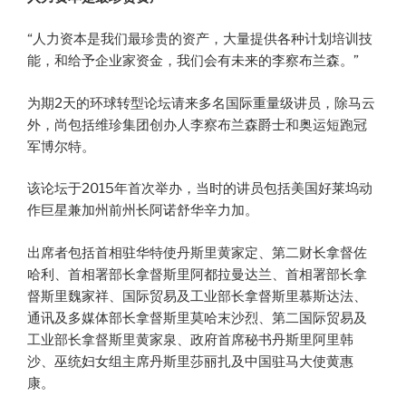
“人力资本是我们最珍贵的资产，大量提供各种计划培训技
能，和给予企业家资金，我们会有未来的李察布兰森。”
为期2天的环球转型论坛请来多名国际重量级讲员，除马云
外，尚包括维珍集团创办人李察布兰森爵士和奥运短跑冠
军博尔特。
该论坛于2015年首次举办，当时的讲员包括美国好莱坞动
作巨星兼加州前州长阿诺舒华辛力加。
出席者包括首相驻华特使丹斯里黄家定、第二财长拿督佐
哈利、首相署部长拿督斯里阿都拉曼达兰、首相署部长拿
督斯里魏家祥、国际贸易及工业部长拿督斯里慕斯达法、
通讯及多媒体部长拿督斯里莫哈末沙烈、第二国际贸易及
工业部长拿督斯里黄家泉、政府首席秘书丹斯里阿里韩
沙、巫统妇女组主席丹斯里莎丽扎及中国驻马大使黄惠
康。