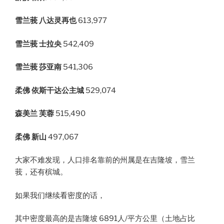
雪兰莪 八达灵再也
613,977
雪兰莪 士拉央
542,409
雪兰莪 莎亚南
541,306
柔佛 依斯干达公主城
529,074
森美兰 芙蓉
515,490
柔佛 新山
497,067
大家不难发现，人口排名靠前的州属是在吉隆坡，雪兰
莪，还有槟城。
如果我们继续看密度的话，
其中密度最高的是吉隆坡 6891人/平方公里（土地占比