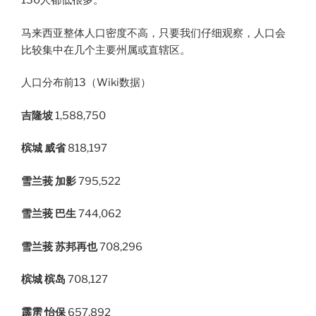
130人都低很多。
马来西亚整体人口密度不高，只要我们仔细观察，人口会
比较集中在几个主要州属或直辖区。
人口分布前13（Wiki数据​）
吉隆坡
1,588,750
槟城 威省
818,197
雪兰莪 加影
795,522
雪兰莪 巴生
744,062
雪兰莪 苏邦再也
708,296
槟城 槟岛
708,127
霹雳 怡保
657,892