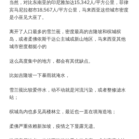
当然，对比东南亚的印尼雅加达15,342人/平方公里，菲律
宾马尼拉都市18,567人/平方公里，马来西亚这些城市密度
是小巫见大巫了。
离开了人口最多的雪兰莪，密度最高的吉隆坡和槟城槟
岛，或者柔佛依斯干达公主城或新山地区，马来西亚其他
城市密度都挺小的
这么高度集中的地方，都会有其优缺点。
比如吉隆坡一下暴雨就淹水，
雪兰莪比较爱停水，动不动就是河流污染，或者整修滤水
站；
槟城岛内也多见高楼林立，最近也一直在填海造地；
柔佛严重依赖新加坡，疫情之下显露无遗。