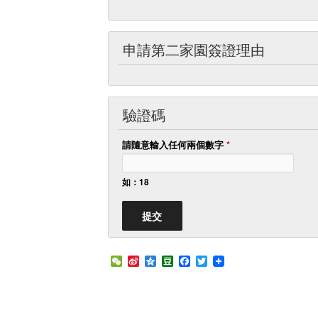
申請第二家園簽證理由
驗證碼
請隨意輸入任何兩個數字
*
如：18
W
S
Q
D
F
T
e
i
z
o
a
w
C
n
o
u
c
i
h
a
n
b
e
t
a
W
e
a
b
t
t
e
n
o
e