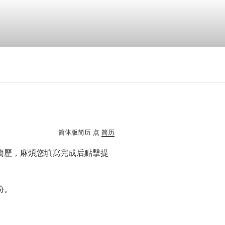
简体版简历 点
简历
簡歷，麻煩您填寫完成后點擊提
份。