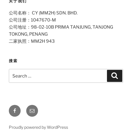
关于我们
公司名称： CY (MM2H) SDN. BHD.
公司注册：1047670-M
公司地址：98-02-10B PRIMA TANJUNG, TANJONG
TOKONG, PENANG
二家执照：MM2H 943
搜索
Search
Search
for:
Facebook
Email
Proudly powered by WordPress