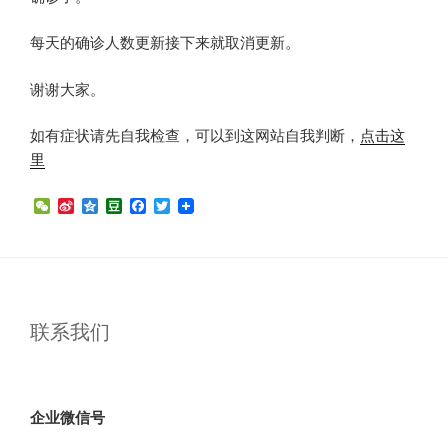
每天的确诊人数更新接下来就取消更新。
谢谢大家。
如有症状请先自我检查，可以到这网站自我判断，
点击这
里
W
S
Q
D
F
T
e
i
z
o
a
w
C
n
o
u
c
i
h
a
n
b
e
t
a
W
e
a
b
t
t
e
n
o
e
i
o
r
b
k
联系我们
o
企业微信号